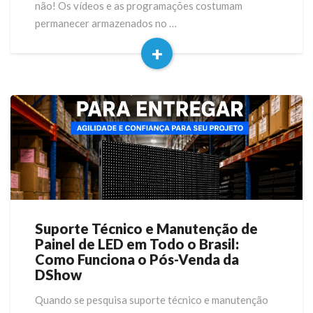
não! Os vídeos e as programações costumam
conteúdo?
permanecer armazenados no …
+
Read
More
Suporte Técnico e Manutenção de
Suporte
Painel de LED em Todo o Brasil:
Técnico
Como Funciona o Pós-Venda da
e
DShow
Manutenção
de
Quando se pesquisa suporte técnico e manutenção
Painel