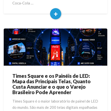
Coca-Cola …
Sentido
no
+
Brasil
Read
More
Times Square e os Painéis de LED:
Times
Mapa das Principais Telas, Quanto
Square
Custa Anunciar e o que o Varejo
e
Brasileiro Pode Aprender
os
Painéis
Times Square é o maior laboratório de painel de LED
de
do mundo. São mais de 200 telas digitais espalhadas
LED: