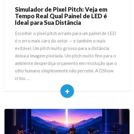
Simulador de Pixel Pitch: Veja em
Simulador
Tempo Real Qual Painel de LED é
de
Ideal para Sua Distância
Pixel
Pitch:
Escolher o pixel pitch errado para um painel de LED
Veja
é o erro mais caro do setor — e também o mais
em
Tempo
evitável. Um pitch muito grosso para a distância
Real
deixa a imagem pixelada. Um pitch muito fino para o
Qual
ambiente desperdiça orçamento em resolução que o
Painel
olho humano simplesmente não percebe. A DShow
de
criou …
LED
é
+
Ideal
Read
para
More
Sua
Distância