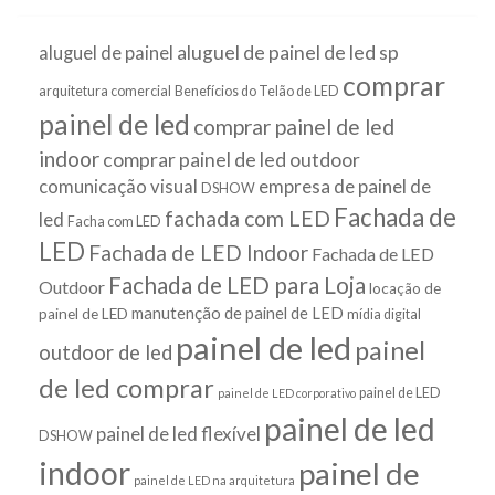
aluguel de painel de led sp
aluguel de painel
comprar
arquitetura comercial
Benefícios do Telão de LED
painel de led
comprar painel de led
indoor
comprar painel de led outdoor
empresa de painel de
comunicação visual
DSHOW
Fachada de
fachada com LED
led
Facha com LED
LED
Fachada de LED Indoor
Fachada de LED
Fachada de LED para Loja
Outdoor
locação de
manutenção de painel de LED
painel de LED
mídia digital
painel de led
painel
outdoor de led
de led comprar
painel de LED
painel de LED corporativo
painel de led
painel de led flexível
DSHOW
indoor
painel de
painel de LED na arquitetura