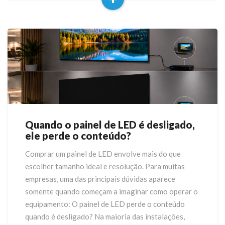
realmente
Read
revela
More
Quando o painel de LED é desligado,
Quando
ele perde o conteúdo?
o
painel
Comprar um painel de LED envolve mais do que
de
escolher tamanho ideal e resolução. Para muitas
LED
é
empresas, uma das principais dúvidas aparece
desligado,
somente quando começam a imaginar como operar o
ele
equipamento: O painel de LED perde o conteúdo
perde
quando é desligado? Na maioria das instalações,
o