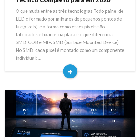
SMD
O que muda entre as três tecnologias Todo painel de
vs
LED é formado por milhares de pequenos pontos de
MIP
LED:
luz (pixels), e a forma como esses pixels são
Guia
fabricados e fixados na placa é o que diferencia
Técnico
SMD, COB e MIP. SMD (Surface Mounted Device)
Completo
No SMD, cada pixel é montado como um componente
para
individual: …
em
2026
+
Read
More