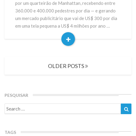
Mapa
por um quarteirão de Manhattan, recebendo entre
das
360.000 e 400.000 pedestres por dia — e gerando
Principais
um mercado publicitário que vai de US$ 300 por dia
Telas,
em uma tela pequena a US$ 4 milhões por ano …
Quanto
Custa
+
Anunciar
Read
e
More
o
Posts
que
OLDER POSTS
navigation
o
Varejo
Brasileiro
Pode
PESQUISAR
Aprender
Search
Sea
for:
TAGS