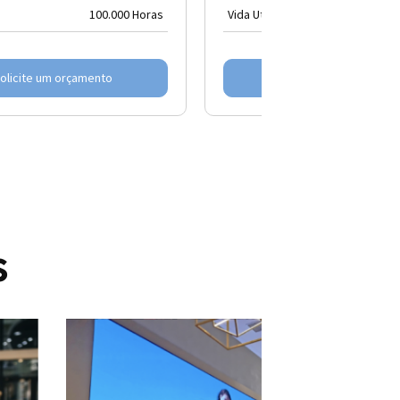
100.000 Horas
Vida Util
100.
olicite um orçamento
Solicite um orçamento
s