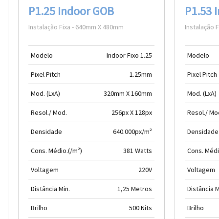
P1.25 Indoor GOB
P1.53 
Instalação Fixa - 640mm X 480mm
Instalação 
Modelo
Indoor Fixo 1.25
Modelo
Pixel Pitch
1.25mm
Pixel Pitch
Mod. (LxA)
320mm X 160mm
Mod. (LxA)
Resol./ Mod.
256px X 128px
Resol./ Mo
Densidade
640.000px/m²
Densidade
Cons. Médio.(/m²)
381 Watts
Cons. Médi
Voltagem
220V
Voltagem
Distância Min.
1,25 Metros
Distância M
Brilho
500 Nits
Brilho