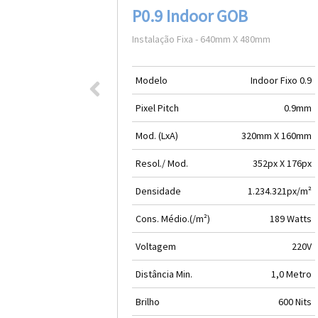
P0.9 Indoor GOB
Instalação Fixa - 640mm X 480mm
Modelo
Indoor Fixo 0.9
Pixel Pitch
0.9mm
Mod. (LxA)
320mm X 160mm
Resol./ Mod.
352px X 176px
Densidade
1.234.321px/m²
Cons. Médio.(/m²)
189 Watts
Voltagem
220V
Distância Min.
1,0 Metro
Brilho
600 Nits