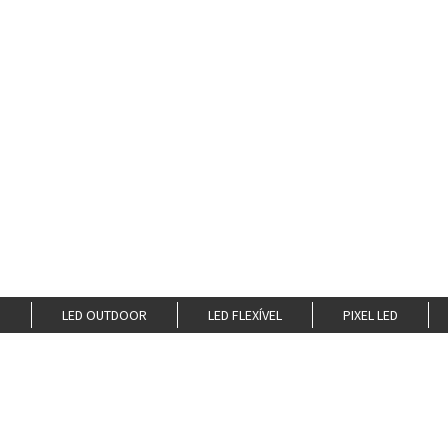
O
LED OUTDOOR
LED FLEXÍVEL
PIXEL LED