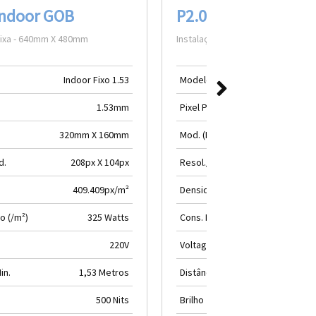
Indoor GOB
P2.0 Indoor
Fixa - 640mm X 480mm
Instalação Fixa - 640 X 480mm
Indoor Fixo 1.53
Modelo
Indoor
1.53mm
Pixel Picth
320mm X 160mm
Mod. (LxA)
320mm
d.
208px X 104px
Resol./ Mod.
160
409.409px/m²
Densidade
250.
o (/m²)
325 Watts
Cons. Médio (/m²)
220V
Voltagem
in.
1,53 Metros
Distância Min.
500 Nits
Brilho