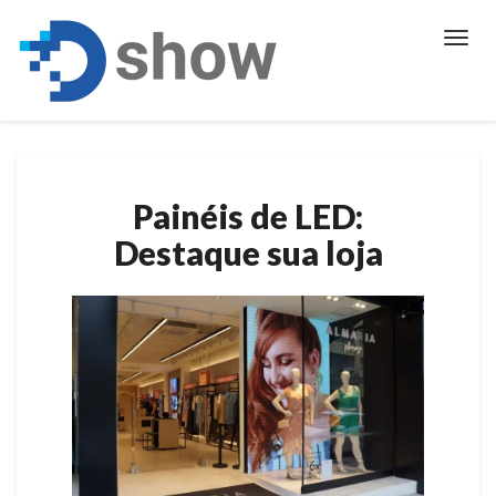
Toggl
Navig
Painéis
Painéis de LED:
de
LED:
Destaque sua loja
Destaque
sua
loja