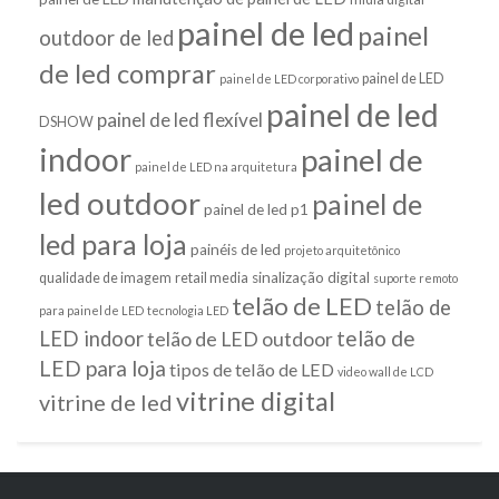
painel de led
painel
outdoor de led
de led comprar
painel de LED
painel de LED corporativo
painel de led
painel de led flexível
DSHOW
indoor
painel de
painel de LED na arquitetura
led outdoor
painel de
painel de led p1
led para loja
painéis de led
projeto arquitetônico
sinalização digital
qualidade de imagem
retail media
suporte remoto
telão de LED
telão de
para painel de LED
tecnologia LED
telão de
LED indoor
telão de LED outdoor
LED para loja
tipos de telão de LED
video wall de LCD
vitrine digital
vitrine de led