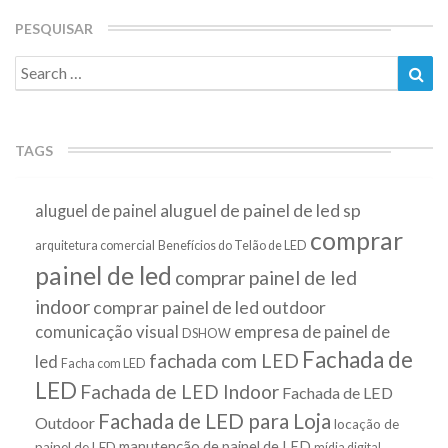
PESQUISAR
Search
Sea
for:
TAGS
aluguel de painel de led sp
aluguel de painel
comprar
arquitetura comercial
Benefícios do Telão de LED
painel de led
comprar painel de led
indoor
comprar painel de led outdoor
empresa de painel de
comunicação visual
DSHOW
Fachada de
fachada com LED
led
Facha com LED
LED
Fachada de LED Indoor
Fachada de LED
Fachada de LED para Loja
Outdoor
locação de
manutenção de painel de LED
painel de LED
mídia digital