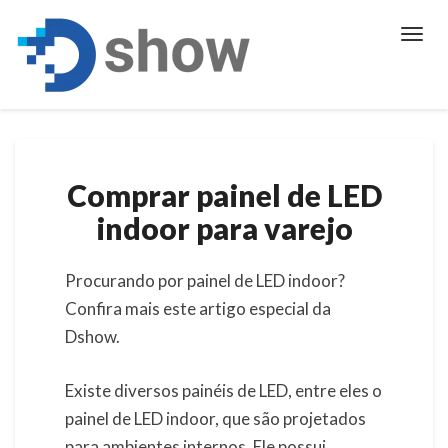
Toggl
Navig
Comprar
Comprar painel de LED
painel
de
indoor para varejo
LED
indoor
para
Procurando por painel de LED indoor?
varejo
Confira mais este artigo especial da
Dshow.
Existe diversos painéis de LED, entre eles o
painel de LED indoor, que são projetados
para ambientes internos. Ele possui