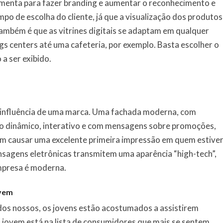
ramenta para fazer branding e aumentar o reconhecimento e
mpo de escolha do cliente, já que a visualização dos produtos
ambém é que as vitrines digitais se adaptam em qualquer
s centers até uma cafeteria, por exemplo. Basta escolher o
a ser exibido.
 influência de uma marca. Uma fachada moderna, com
do dinâmico, interativo e com mensagens sobre promoções,
em causar uma excelente primeira impressão em quem estive
sagens eletrônicas transmitem uma aparência “high-tech”,
empresa é moderna.
ovem
s nossos, os jovens estão acostumados a assistirem
o jovem está na lista de consumidores que mais se sentem