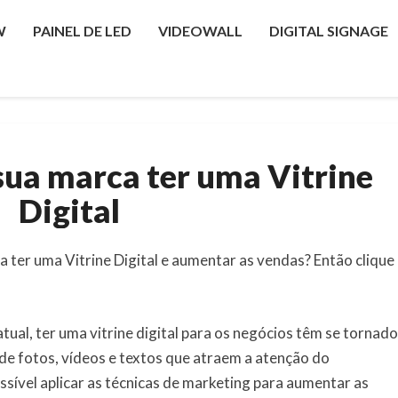
W
PAINEL DE LED
VIDEOWALL
DIGITAL SIGNAGE
5
sua marca ter uma Vitrine
motivos
para
Digital
sua
marca
 ter uma Vitrine Digital e aumentar as vendas? Então clique
ter
uma
Vitrine
Digital
ual, ter uma vitrine digital para os negócios têm se tornado
de fotos, vídeos e textos que atraem a atenção do
sível aplicar as técnicas de marketing para aumentar as