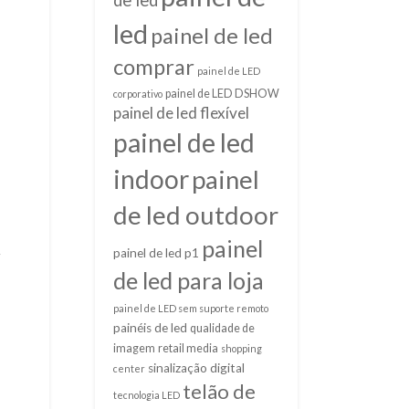
de led
led
painel de led
comprar
painel de LED
painel de LED DSHOW
corporativo
painel de led flexível
painel de led
indoor
painel
de led outdoor
painel
painel de led p1
r
de led para loja
painel de LED sem suporte remoto
painéis de led
qualidade de
imagem
retail media
shopping
sinalização digital
center
telão de
tecnologia LED