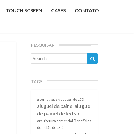
TOUCH SCREEN
CASES
CONTATO
PESQUISAR
Search
Search
for:
TAGS
alternativas a video wall de LCD
aluguel
aluguel de painel
de painel de led sp
arquitetura comercial
Benefícios
do Telão de LED