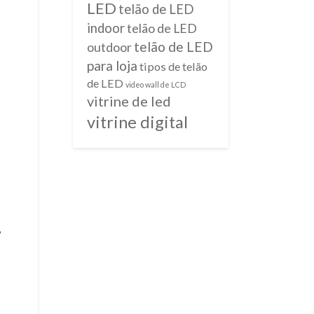
LED
telão de LED
indoor
telão de LED
telão de LED
outdoor
para loja
tipos de telão
de LED
video wall de LCD
vitrine de led
vitrine digital
m
,