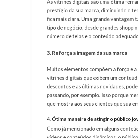
As vitrines digitais são uma ótima fer
prestígio da sua marca, diminuindo o te
fica mais clara. Uma grande vantagem t
tipo de negócio, desde grandes shopping
número de telas e o conteúdo adequado 
3. Reforça a imagem da sua marca
Muitos elementos compõem a força e a
vitrines digitais que exibem um conteú
descontos e as últimas novidades, pod
passando, por exemplo. Isso porque men
que mostra aos seus clientes que sua 
4. Ótima maneira de atingir o público j
Como já mencionado em alguns conteúdo
vídeos e conteúdos dinâmicos, o públic